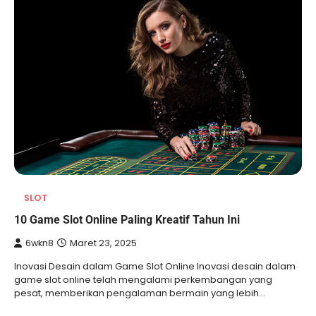
SLOT
10 Game Slot Online Paling Kreatif Tahun Ini
6wkn8
Maret 23, 2025
Inovasi Desain dalam Game Slot Online Inovasi desain dalam
game slot online telah mengalami perkembangan yang
pesat, memberikan pengalaman bermain yang lebih…