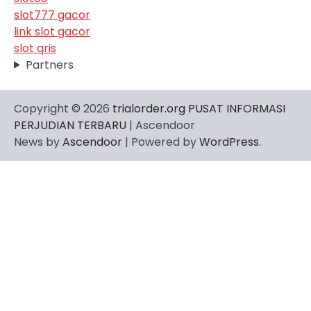
slot777 gacor
link slot gacor
slot qris
Partners
Copyright © 2026
trialorder.org PUSAT INFORMASI
PERJUDIAN TERBARU
| Ascendoor
News by
Ascendoor
| Powered by
WordPress
.