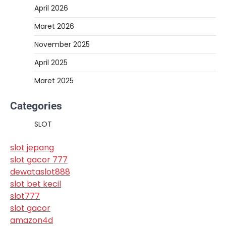
April 2026
Maret 2026
November 2025
April 2025
Maret 2025
Categories
SLOT
slot jepang
slot gacor 777
dewataslot888
slot bet kecil
slot777
slot gacor
amazon4d