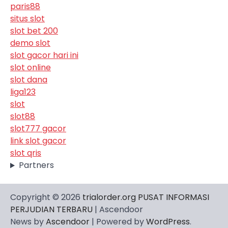
paris88
situs slot
slot bet 200
demo slot
slot gacor hari ini
slot online
slot dana
liga123
slot
slot88
slot777 gacor
link slot gacor
slot qris
Partners
Copyright © 2026
trialorder.org PUSAT INFORMASI
PERJUDIAN TERBARU
| Ascendoor
News by
Ascendoor
| Powered by
WordPress
.