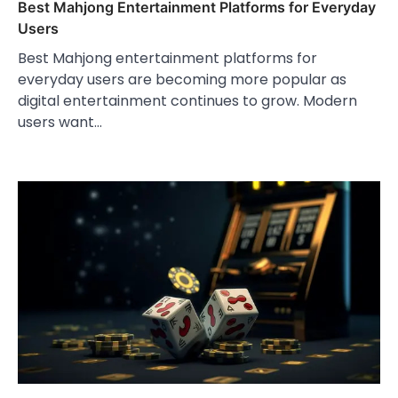
Best Mahjong Entertainment Platforms for Everyday
Users
Best Mahjong entertainment platforms for
everyday users are becoming more popular as
digital entertainment continues to grow. Modern
users want…