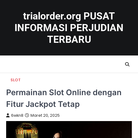
Skip
to
trialorder.org PUSAT
content
INFORMASI PERJUDIAN
TERBARU
SLOT
Permainan Slot Online dengan
Fitur Jackpot Tetap
6wkn8
Maret 20, 2025